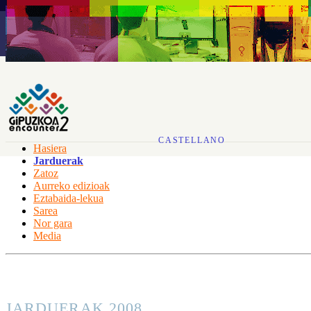
CASTELLANO
Hasiera
Jarduerak
Zatoz
Aurreko edizioak
Eztabaida-lekua
Sarea
Nor gara
Media
JARDUERAK 2008