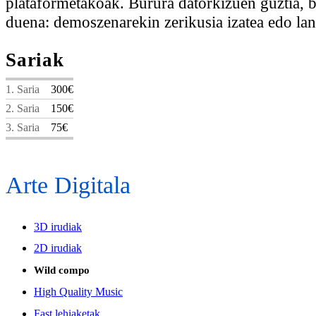
plataformetakoak. Burura datorkizuen guztia, b
duena: demoszenarekin zerikusia izatea edo lan 
Sariak
1. Saria
300€
2. Saria
150€
3. Saria
75€
Arte Digitala
3D irudiak
2D irudiak
Wild compo
High Quality Music
Fast lehiaketak