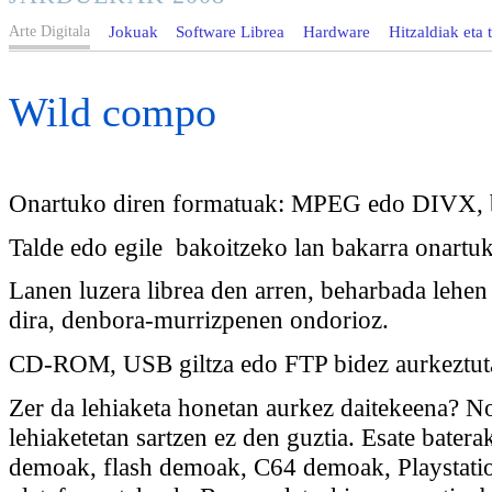
Arte Digitala
Jokuak
Software Librea
Hardware
Hitzaldiak eta t
Wild compo
Onartuko diren formatuak: MPEG edo DIVX, b
Talde edo egile bakoitzeko lan bakarra onartu
Lanen luzera librea den arren, beharbada lehen
dira, denbora-murrizpenen ondorioz.
CD-ROM, USB giltza edo FTP bidez aurkeztutak
Zer da lehiaketa honetan aurkez daitekeena? No
lehiaketetan sartzen ez den guztia. Esate bater
demoak, flash demoak, C64 demoak, Playstatio