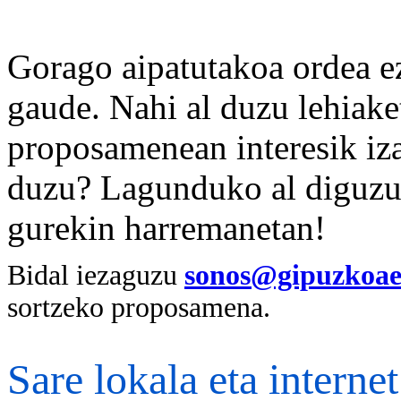
Gorago aipatutakoa ordea e
gaude. Nahi al duzu lehiake
proposamenean interesik iz
duzu? Lagunduko al diguzu 
gurekin harremanetan!
Bidal iezaguzu
sonos@gipuzkoae
sortzeko proposamena.
Sare lokala eta interne