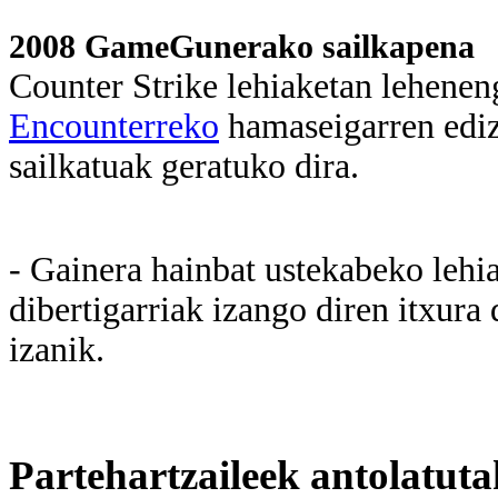
2008 GameGunerako sailkapena
Counter Strike lehiaketan leheneng
Encounterreko
hamaseigarren edi
sailkatuak geratuko dira.
- Gainera hainbat ustekabeko lehia
dibertigarriak izango diren itxura
izanik.
Partehartzaileek antolatutak