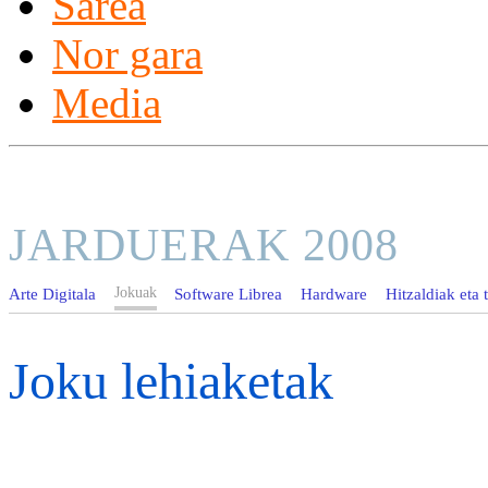
Sarea
Nor gara
Media
JARDUERAK 2008
Jokuak
Arte Digitala
Software Librea
Hardware
Hitzaldiak eta t
Joku lehiaketak