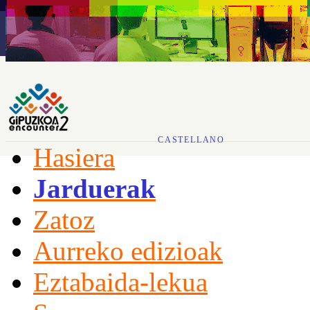
CASTELLANO
Hasiera
Jarduerak
Zatoz
Aurreko edizioak
Eztabaida-lekua