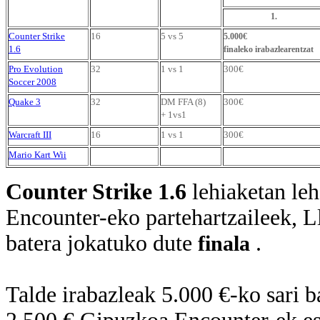
1.
Counter Strike
16
5 vs 5
5.000€
1.6
finaleko irabazlearentzat
Pro Evolution
32
1 vs 1
300€
Soccer 2008
Quake 3
32
DM FFA (8)
300€
+ 1vs1
Warcraft III
16
1 vs 1
300€
Mario Kart Wii
Counter Strike 1.6
lehiaketan le
Encounter-eko partehartzaileek, L
batera jokatuko dute
.
finala
Talde irabazleak 5.000 €-ko sari 