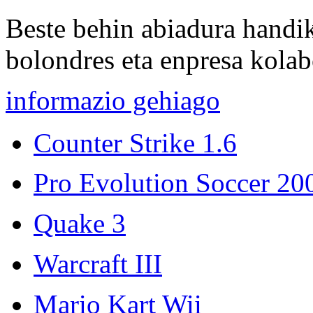
Beste behin abiadura handi
bolondres eta enpresa kolabo
informazio gehiago
Counter Strike 1.6
Pro Evolution Soccer 20
Quake 3
Warcraft III
Mario Kart Wii