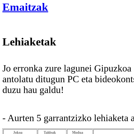
Emaitzak
Lehiaketak
Jo erronka zure lagunei Gipuzkoa
antolatu ditugun PC eta bideokonts
duzu hau galdu!
- Aurten 5 garrantzizko lehiaketa 
Jokoa
Taldeak
Modua