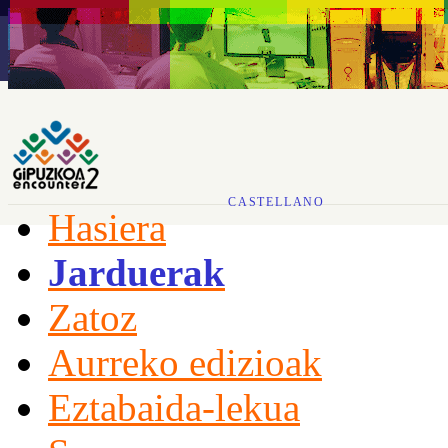
CASTELLANO
Hasiera
Jarduerak
Zatoz
Aurreko edizioak
Eztabaida-lekua