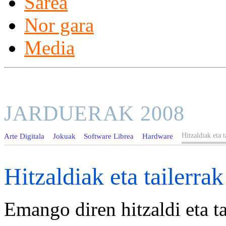
Sarea
Nor gara
Media
JARDUERAK 2008
Hitzaldiak eta t
Arte Digitala
Jokuak
Software Librea
Hardware
Hitzaldiak eta tailerrak
Emango diren hitzaldi eta t