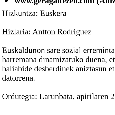
www.geragaitezen.com (Aniz
Hizkuntza: Euskera
Hizlaria:
Antton Rodriguez
Euskaldunon sare sozial erreminta
harremana dinamizatuko duena, et
baliabide desberdinek aniztasun et
datorrena.
Ordutegia: Larunbata, apirilaren 2