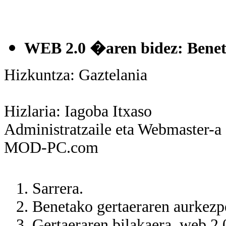
WEB 2.0 �aren bidez: Beneta
Hizkuntza: Gaztelania
Hizlaria: Iagoba Itxaso
Administratzaile eta Webmaster-a
MOD-PC.com
1. Sarrera.
2. Benetako gertaeraren aurkezp
3. Gertaeraren bilakaera, web 2.