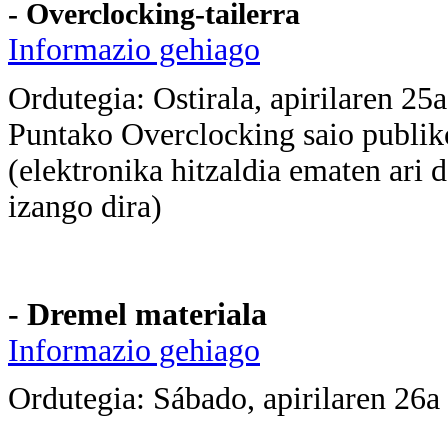
- Overclocking-tailerra
Informazio gehiago
Ordutegia: Ostirala,
apirilaren 25
Puntako Overclocking saio publikoa
(elektronika hitzaldia ematen ari 
izango dira)
- Dremel materiala
Informazio gehiago
Ordutegia: Sábado, apirilaren 26a 