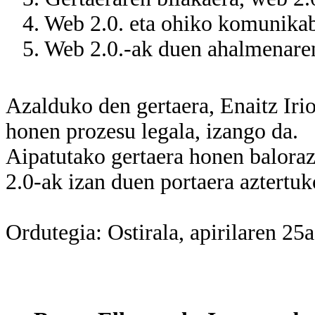
4. Web 2.0. eta ohiko komunikabi
5. Web 2.0.-ak duen ahalmenaren
Azalduko den gertaera, Enaitz Irio
honen prozesu legala, izango da.
Aipatutako gertaera honen balorazi
2.0-ak izan duen portaera aztertuk
Ordutegia: Ostirala, apirilaren 25a