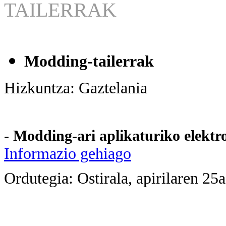
TAILERRAK
Modding-tailerrak
Hizkuntza: Gaztelania
- Modding-ari aplikaturiko elektr
Informazio gehiago
Ordutegia: Ostirala, apirilaren 25a