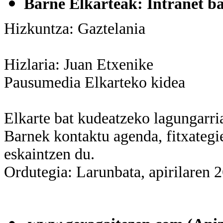
Barne Elkarteak: Intranet ba
Hizkuntza: Gaztelania
Hizlaria: Juan Etxenike
Pausumedia Elkarteko kidea
Elkarte bat kudeatzeko lagungarri
Barnek kontaktu agenda, fitxategi
eskaintzen du.
Ordutegia: Larunbata, apirilaren 2