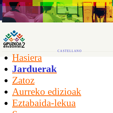
CASTELLANO
Hasiera
Jarduerak
Zatoz
Aurreko edizioak
Eztabaida-lekua