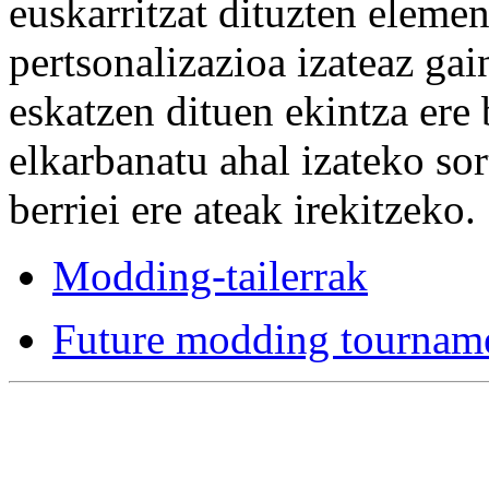
euskarritzat dituzten elemen
pertsonalizazioa izateaz gai
eskatzen dituen ekintza ere
elkarbanatu ahal izateko so
berriei ere ateak irekitzeko.
Modding-tailerrak
Future modding tourname