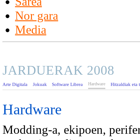
Sarea
Nor gara
Media
JARDUERAK 2008
Hardware
Arte Digitala
Jokuak
Software Librea
Hitzaldiak eta t
Hardware
Modding-a, ekipoen, perifer