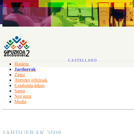
CASTELLANO
Hasiera
Jarduerak
Zatoz
Aurreko edizioak
Eztabaida-lekua
Sarea
Nor gara
Media
JARDUERAK 2008