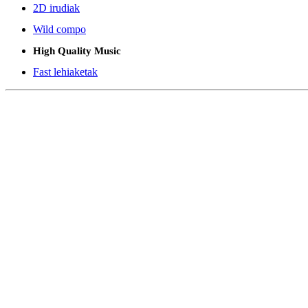
2D irudiak
Wild compo
High Quality Music
Fast lehiaketak