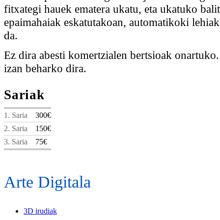
fitxategi hauek ematera ukatu, eta ukatuko balit
epaimahaiak eskatutakoan, automatikoki lehiake
da.
Ez dira abesti komertzialen bertsioak onartuko
izan beharko dira.
Sariak
1. Saria
300€
2. Saria
150€
3. Saria
75€
Arte Digitala
3D irudiak