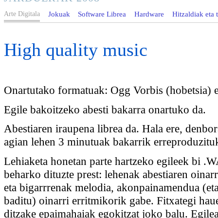
Arte Digitala
Jokuak
Software Librea
Hardware
Hitzaldiak eta t
High quality music
Onartutako formatuak: Ogg Vorbis (hobetsia)
Egile bakoitzeko abesti bakarra onartuko da.
Abestiaren iraupena librea da. Hala ere, denbo
agian lehen 3 minutuak bakarrik erreproduzituk
Lehiaketa honetan parte hartzeko egileek bi .W
beharko dituzte prest: lehenak abestiaren oinarr
eta bigarrrenak melodia, akonpainamendua (eta
baditu) oinarri erritmikorik gabe. Fitxategi h
ditzake epaimahaiak egokitzat joko balu. Egilea